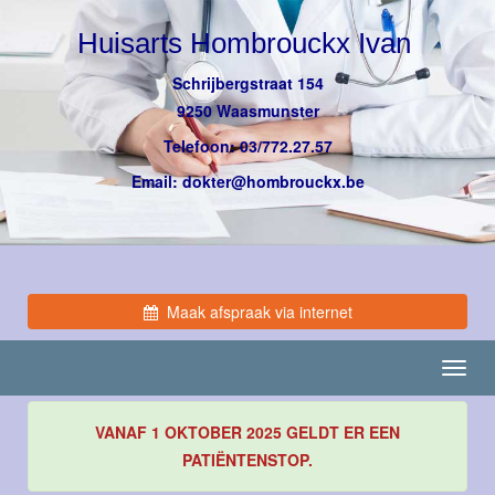
Huisarts Hombrouckx Ivan
Schrijbergstraat 154
9250 Waasmunster
Telefoon: 03/772.27.57
Email: dokter@hombrouckx.be
Maak afspraak via internet
Toggl
navig
VANAF 1 OKTOBER 2025 GELDT ER EEN
PATIËNTENSTOP.