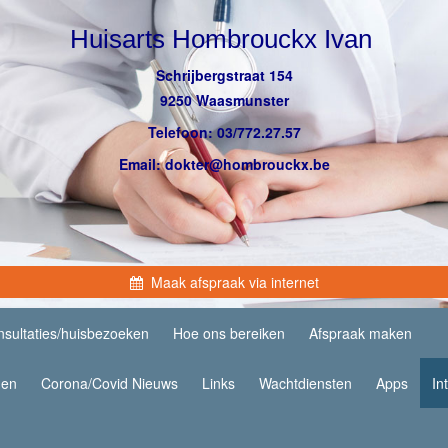
Huisarts Hombrouckx Ivan
Schrijbergstraat 154
9250 Waasmunster
Telefoon: 03/772.27.57
Email: dokter@hombrouckx.be
Maak afspraak via internet
sultaties/huisbezoeken
Hoe ons bereiken
Afspraak maken
den
Corona/Covid Nieuws
Links
Wachtdiensten
Apps
In