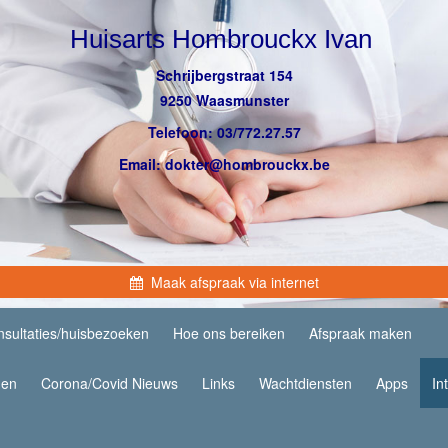
Huisarts Hombrouckx Ivan
Schrijbergstraat 154
9250 Waasmunster
Telefoon: 03/772.27.57
Email: dokter@hombrouckx.be
Maak afspraak via internet
sultaties/huisbezoeken
Hoe ons bereiken
Afspraak maken
den
Corona/Covid Nieuws
Links
Wachtdiensten
Apps
In